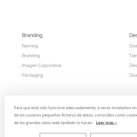
Branding
Des
Naming
Dis
Branding
Tie
Imagen Corporativa
Des
Packaging
Dis
Para que este sitio funcione adecuadamente, a veces instalamos en 
yes@sebcreativos.es
+34 951 7
de los usuarios pequeños ficheros de datos, conocidos como cooki
de los grandes sitios web también lo hacen.
Leer más
Blog
Contacto
Política De Cookies
Polít