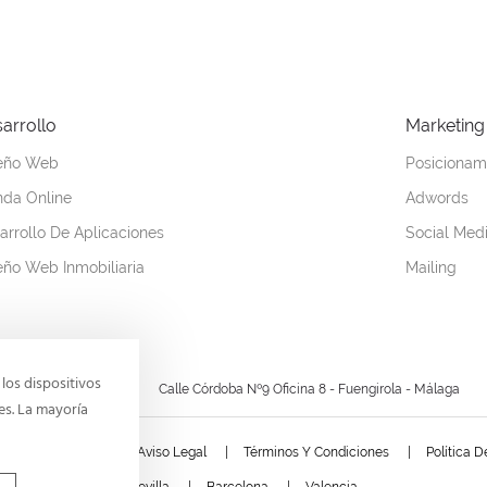
arrollo
Marketing
eño Web
Posicionam
nda Online
Adwords
arrollo De Aplicaciones
Social Med
eño Web Inmobiliaria
Mailing
los dispositivos
09 245
Calle Córdoba Nº9 Oficina 8 - Fuengirola - Málaga
es. La mayoría
ica De Privacidad
Aviso Legal
Términos Y Condiciones
Política 