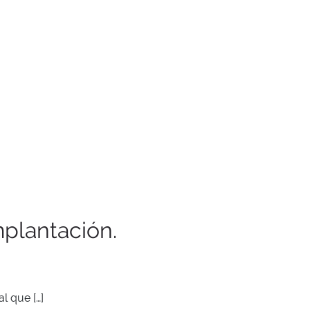
mplantación.
l que […]