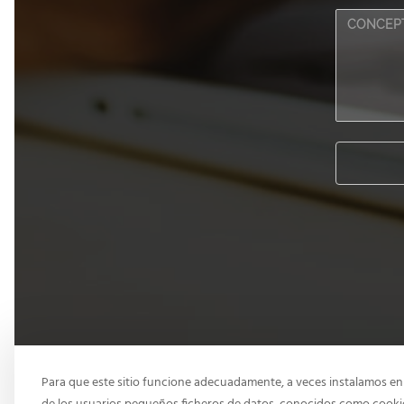
Para que este sitio funcione adecuadamente, a veces instalamos en 