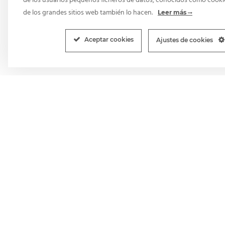
de los usuarios pequeños ficheros de datos, conocidos como cooki
de los grandes sitios web también lo hacen.
Leer más
Aceptar cookies
Ajustes de cookies
Branding
Des
Naming
Dis
Branding
Tie
Imagen Corporativa
Des
Packaging
Dis