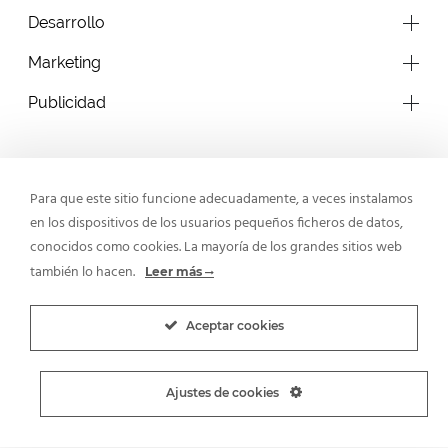
Desarrollo
Marketing
Publicidad
Para que este sitio funcione adecuadamente, a veces instalamos
en los dispositivos de los usuarios pequeños ficheros de datos,
yes@sebcreativos.es
conocidos como cookies. La mayoría de los grandes sitios web
+34 951 709 245
también lo hacen.
Leer más
Calle Córdoba Nº9 Oficina 8 - Fuengirola - Málaga
Aceptar cookies
Blog
Contacto
Política De Cookies
Política De Privacidad
Aviso Legal
Términos Y Condiciones
Política De Devoluciones
Ajustes de cookies
Marbella
Málaga
Madrid
Sevilla
Barcelona
Valencia