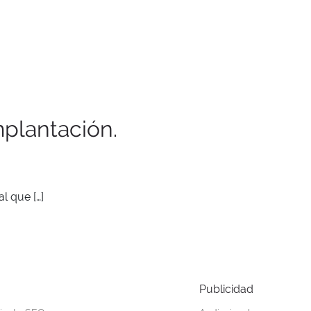
mplantación.
l que […]
Publicidad