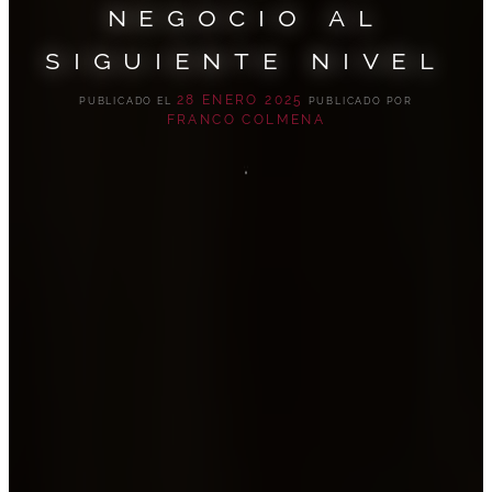
negocio al
siguiente nivel
28 ENERO 2025
PUBLICADO EL
PUBLICADO POR
FRANCO COLMENA