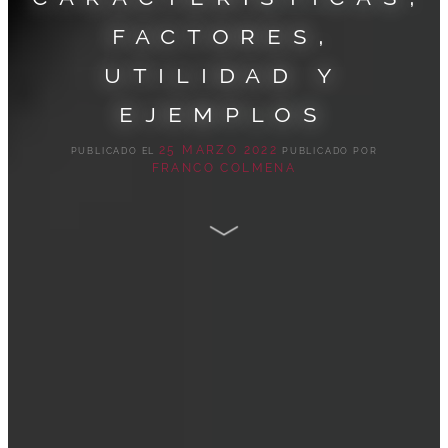
factores,
utilidad y
ejemplos
25 MARZO 2022
PUBLICADO EL
PUBLICADO POR
FRANCO COLMENA