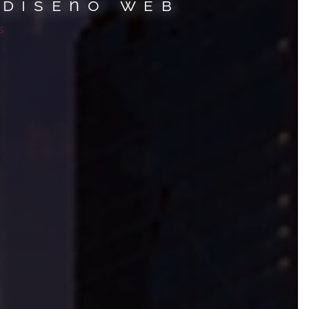
 diseño web
S