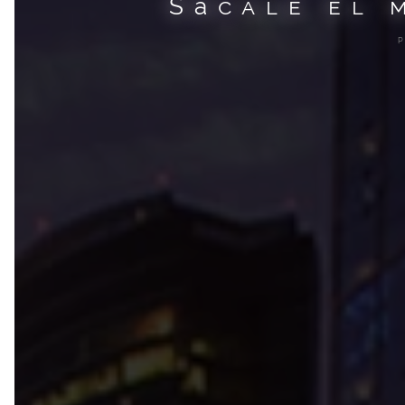
Sácale el 
P